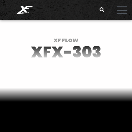
XF FLOW
XFX-303