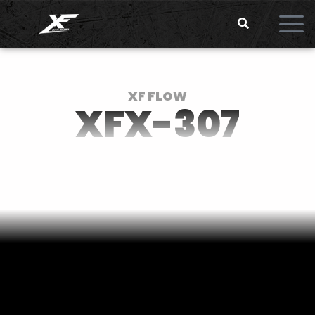
XF FLOW
XFX-307